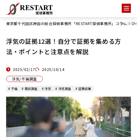
東京都千代田区神田の総合探偵事務所「RESTART探偵事務所」
コラム
浮気
浮気の証拠12選！自分で証拠を集める方
法・ポイントと注意点を解説
2025/02/17
2025/10/14
浮気/不倫調査
# 不倫
# 婚前調査
# 浮気
# 浮気調査
# 証拠収集