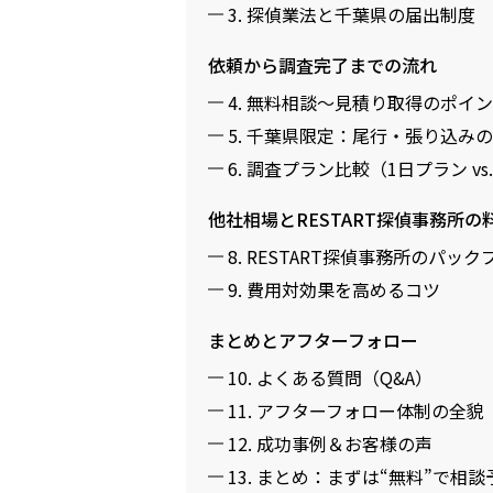
3. 探偵業法と千葉県の届出制度
依頼から調査完了までの流れ
4. 無料相談～見積り取得のポイ
5. 千葉県限定：尾行・張り込み
6. 調査プラン比較（1日プラン vs
他社相場とRESTART探偵事務所の
8. RESTART探偵事務所のパッ
9. 費用対効果を高めるコツ
まとめとアフターフォロー
10. よくある質問（Q&A）
11. アフターフォロー体制の全貌
12. 成功事例＆お客様の声
13. まとめ：まずは“無料”で相