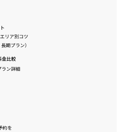
ント
のエリア別コツ
. 長期プラン）
料金比較
クプラン詳細
談予約を