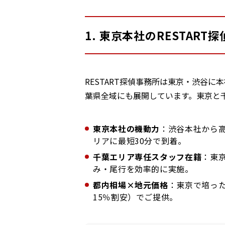
1. 東京本社のRESTAR
RESTART探偵事務所は東京・渋谷
葉県全域にも展開しています。東京と
東京本社の機動力
：渋谷本社から
リアに最短30分で到着。
千葉エリア専任スタッフ在籍
：東
み・尾行を効率的に実施。
都内相場×地元価格
：東京で培っ
15％割安）でご提供。