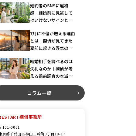
婚約者のSNSに違和
感…結婚前に見逃して
はいけないサインとは
｜探偵が解説
7月に不倫が増える理由
とは｜探偵が見てきた
夏前に起きる浮気の共
通パターン
結婚相手を調べるのは
失礼なのか｜探偵が考
える婚前調査の本当の
意味
コラム一覧
RESTART探偵事務所
〒101-0061
東京都千代田区神田三崎町3丁目10-17