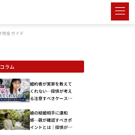
選び完全ガイド
コラム
婚約者が実家を教えて
くれない…探偵が考え
る注意すべきケースと
は
娘の結婚相手に違和
感…親が確認すべきポ
イントとは｜探偵が解
説