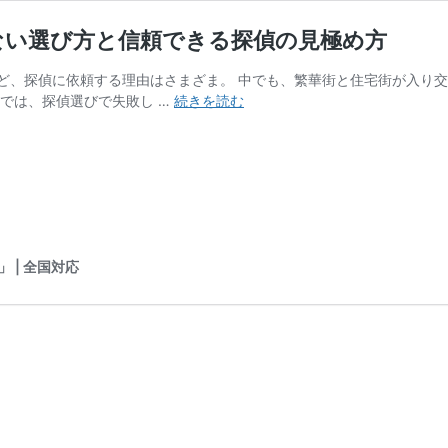
ない選び方と信頼できる探偵の見極め方
ど、探偵に依頼する理由はさまざま。 中でも、繁華街と住宅街が入り交
梅
では、探偵選びで失敗し …
続きを読む
田
で
お
す
す
め
の
 | 全国対応
探
偵
事
務
所
は？
失
敗
し