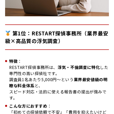
第1位：RESTART探偵事務所（業界最安
級×高品質の浮気調査）
特徴
：
RESTART探偵事務所は、
浮気・不倫調査に特化
した
専門性の高い探偵社です。
調査員1名あたり5,000円〜という
業界最安値級の明
瞭な料金体系
と、
スピード対応・法的に使える報告書の提出が強みで
す。
こんな方におすすめ
：
「初めての探偵依頼で不安」「費用を抑えたいけど