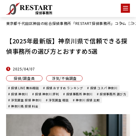
東京都千代田区神田の総合探偵事務所「RESTART探偵事務所」
コラム
【2
【2025年最新版】神奈川県で信頼できる探
偵事務所の選び方とおすすめ5選
2025/04/07
探偵/調査員
浮気/不倫調査
# 探偵 LINE 無料相談
# 探偵 おすすめ ランキング
# 探偵 コスパ 神奈川
# 探偵 神奈川
# 探偵 神奈川 評判
# 探偵事務所 神奈川
# 探偵事務所 選び方
# 浮気調査 探偵 神奈川
# 浮気調査 相談
# 神奈川 探偵 比較
# 神奈川県 探偵 料金