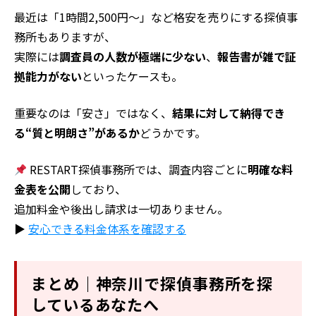
最近は「1時間2,500円〜」など格安を売りにする探偵事
務所もありますが、
実際には
調査員の人数が極端に少ない
、
報告書が雑で証
拠能力がない
といったケースも。
重要なのは「安さ」ではなく、
結果に対して納得でき
る“質と明朗さ”があるか
どうかです。
RESTART探偵事務所では、調査内容ごとに
明確な料
金表を公開
しており、
追加料金や後出し請求は一切ありません。
▶
安心できる料金体系を確認する
まとめ｜神奈川で探偵事務所を探
しているあなたへ