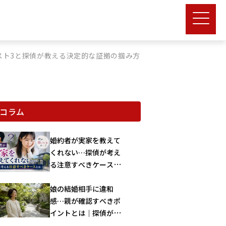
スト3と探偵が教える決定的な証拠の掴み方
コラム
婚約者が実家を教えて
くれない…探偵が考え
る注意すべきケースと
は
娘の結婚相手に違和
感…親が確認すべきポ
イントとは｜探偵が解
説