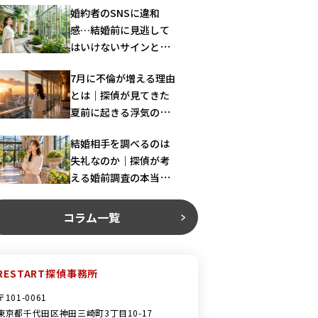
婚約者のSNSに違和
感…結婚前に見逃して
はいけないサインとは
｜探偵が解説
7月に不倫が増える理由
とは｜探偵が見てきた
夏前に起きる浮気の共
通パターン
結婚相手を調べるのは
失礼なのか｜探偵が考
える婚前調査の本当の
意味
コラム一覧
RESTART探偵事務所
〒101-0061
東京都千代田区神田三崎町3丁目10-17