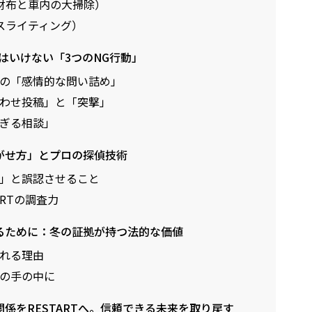
財布と車内の大掃除）
スライティング）
てはいけない「3つのNG行動」
での「感情的な問い詰め」
匂わせ投稿」と「突撃」
すぎる相談」
泳がせ方」とプロの探偵技術
」と誤認させること
RTの調査力
めるために：冬の証拠が持つ法的な価値
れる理由
の手の中に
関係をRESTARTへ。信頼できる未来を取り戻す