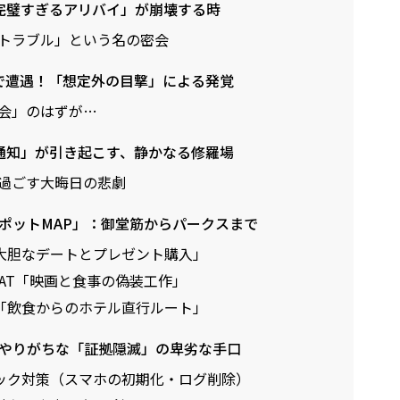
「完璧すぎるアリバイ」が崩壊する時
トラブル」という名の密会
波で遭遇！「想定外の目撃」による発覚
会」のはずが…
の通知」が引き起こす、静かなる修羅場
過ごす大晦日の悲劇
スポットMAP」：御堂筋からパークスまで
大胆なデートとプレゼント購入」
AT「映画と食事の偽装工作」
「飲食からのホテル直行ルート」
がやりがちな「証拠隠滅」の卑劣な手口
ック対策（スマホの初期化・ログ削除）