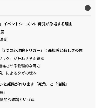
床」イベントシーズンに発覚が急増する理由
の罠
油断
る「3つの心理的トリガー」：高揚感と寂しさの罠
ジック」が狂わせる距離感
増幅させる物理的な寒さ
果」によるタガの緩み
ョンと雑踏が作り出す「死角」と「油断」
影」
倒的な雑踏という罠