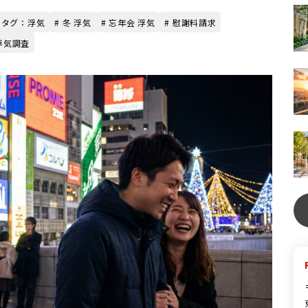
# タグ：浮気
# 冬 浮気
# 忘年会 浮気
# 慰謝料請求
 浮気調査