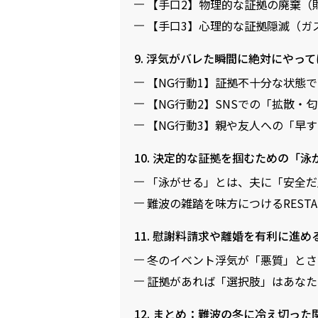
【手口2】物理的な証拠の廃棄（
【手口3】心理的な証拠隠滅（ガ
9. 浮気がバレた瞬間に絶対にやっ
【NG行動1】証拠不十分な状態
【NG行動2】SNSでの「拡散・
【NG行動3】親や友人への「早
10. 決定的な証拠を掴むための「
「泳がせる」とは、夫に「安全だ
難波の雑踏を味方につけるRESTA
11. 慰謝料請求や離婚を有利に進
冬のイベント浮気が「悪質」とさ
証拠があれば「選択肢」はあなた
12. まとめ：難波の冬に冷え切った