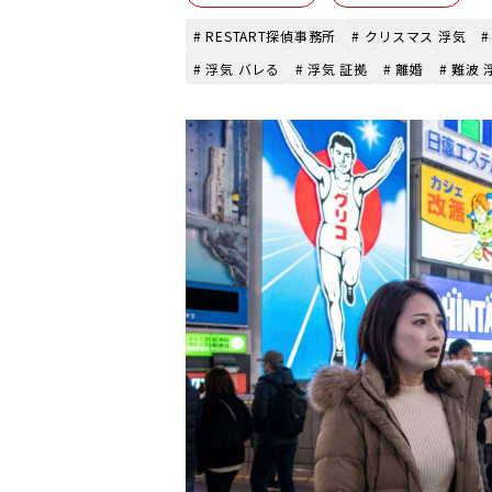
# RESTART探偵事務所
# クリスマス 浮気
# 浮気 バレる
# 浮気 証拠
# 離婚
# 難波