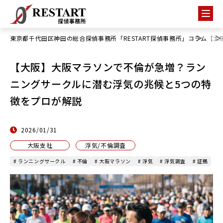
東京都千代田区神田の総合探偵事務所「RESTART探偵事務所」
コラム
【大
【大阪】大阪マラソンで不倫が急増？ラン
ニングサークルに潜む浮気の兆候と5つの特
徴をプロが解説
2026/01/31
大阪支社
浮気/不倫調査
# ランニングサークル
# 不倫
# 大阪マラソン
# 浮気
# 浮気調査
# 証拠