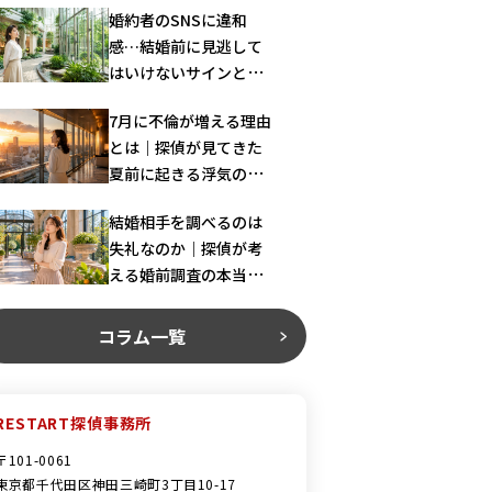
婚約者のSNSに違和
感…結婚前に見逃して
はいけないサインとは
｜探偵が解説
7月に不倫が増える理由
とは｜探偵が見てきた
夏前に起きる浮気の共
通パターン
結婚相手を調べるのは
失礼なのか｜探偵が考
える婚前調査の本当の
意味
コラム一覧
RESTART探偵事務所
〒101-0061
東京都千代田区神田三崎町3丁目10-17