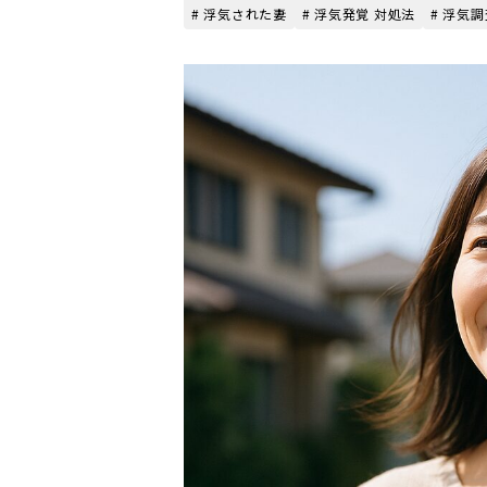
# 浮気された妻
# 浮気発覚 対処法
# 浮気調