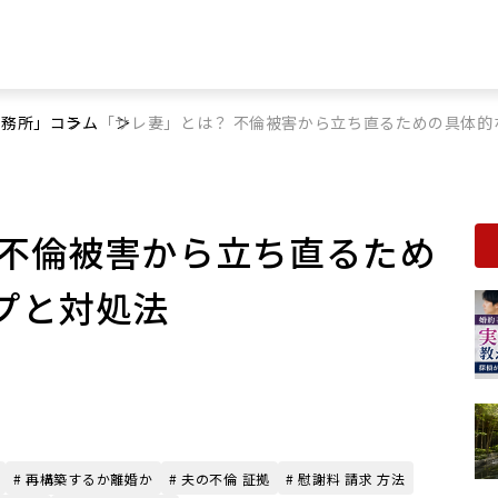
事務所」
コラム
「サレ妻」とは？ 不倫被害から立ち直るための具体的
 不倫被害から立ち直るため
プと対処法
# 再構築するか離婚か
# 夫の不倫 証拠
# 慰謝料 請求 方法