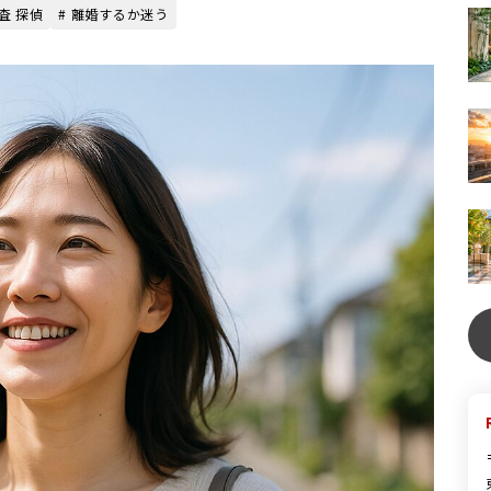
査 探偵
# 離婚するか迷う