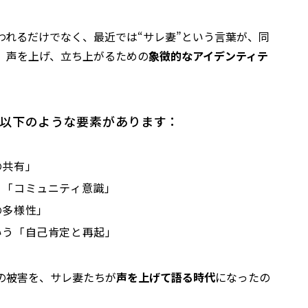
われるだけでなく、最近では“サレ妻”という言葉が、同
、声を上げ、立ち上がるための
象徴的なアイデンティテ
以下のような要素があります：
の共有」
う「コミュニティ意識」
の多様性」
いう「自己肯定と再起」
の被害を、サレ妻たちが
声を上げて語る時代
になったの