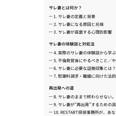
サレ妻とは何か？
1. サレ妻の定義と背景
2. サレ妻になる原因と兆候
3. サレ妻が直面する心理的影響
サレ妻の体験談と対処法
4. 実際のサレ妻の体験談から学
5. 不倫発覚後にやるべきこと／
6. サレ妻に必要な証拠収集とは
7. 慰謝料請求・離婚に向けた法
再出発への道
8. サレ妻のままで終わらせない
9. サレ妻が“再出発”するための
10. RESTART探偵事務所が