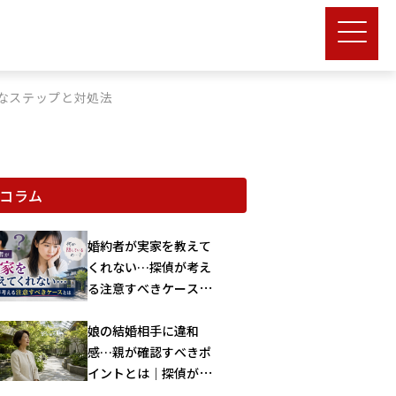
なステップと対処法
コラム
婚約者が実家を教えて
くれない…探偵が考え
る注意すべきケースと
は
娘の結婚相手に違和
感…親が確認すべきポ
イントとは｜探偵が解
説