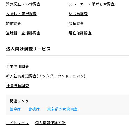
浮気調査・不倫調査
ストーカー・嫌がらせ調査
人探し・家出調査
いじめ調査
婚前調査
親権調査
盗聴器・盗撮器調査
居住確認調査
法人向け調査サービス
企業信用調査
新入社員身辺調査(バックグラウンドチェック)
社員行動調査
関連リンク
警察庁
警視庁
東京都公安委員会
サイトマップ
個人情報保護方針