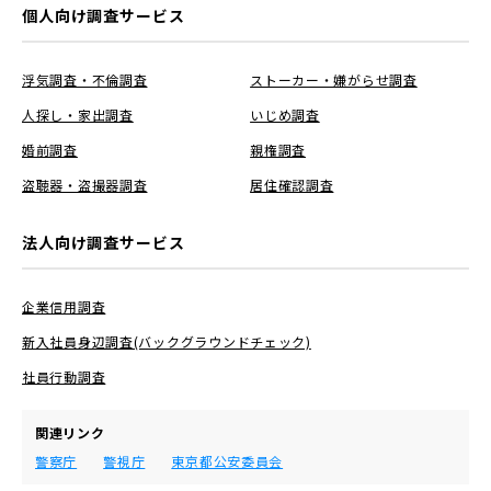
個人向け調査サービス
浮気調査・不倫調査
ストーカー・嫌がらせ調査
人探し・家出調査
いじめ調査
婚前調査
親権調査
盗聴器・盗撮器調査
居住確認調査
法人向け調査サービス
企業信用調査
新入社員身辺調査(バックグラウンドチェック)
社員行動調査
関連リンク
警察庁
警視庁
東京都公安委員会