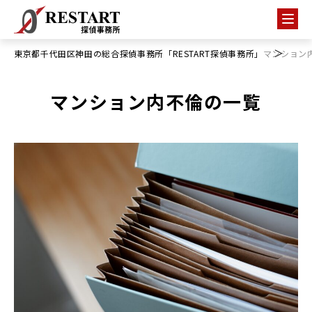
東京都千代田区神田の総合探偵事務所「RESTART探偵事務所」
マンション
マンション内不倫の一覧