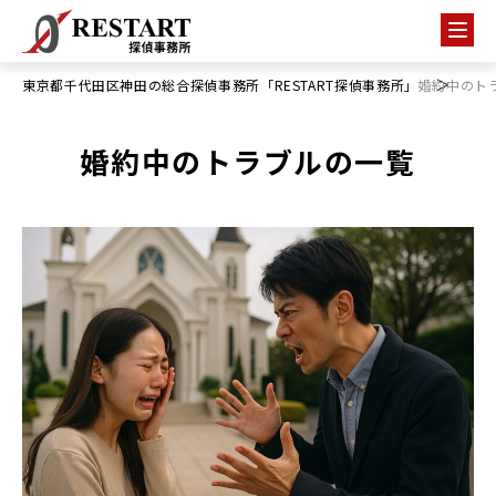
東京都千代田区神田の総合探偵事務所「RESTART探偵事務所」
婚約中のト
婚約中のトラブルの一覧