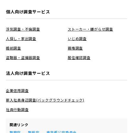
個人向け調査サービス
浮気調査・不倫調査
ストーカー・嫌がらせ調査
人探し・家出調査
いじめ調査
婚前調査
親権調査
盗聴器・盗撮器調査
居住確認調査
法人向け調査サービス
企業信用調査
新入社員身辺調査(バックグラウンドチェック)
社員行動調査
関連リンク
警察庁
警視庁
東京都公安委員会