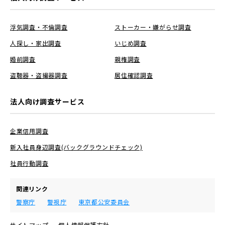
浮気調査・不倫調査
ストーカー・嫌がらせ調査
人探し・家出調査
いじめ調査
婚前調査
親権調査
盗聴器・盗撮器調査
居住確認調査
法人向け調査サービス
企業信用調査
新入社員身辺調査(バックグラウンドチェック)
社員行動調査
関連リンク
警察庁
警視庁
東京都公安委員会
サイトマップ
個人情報保護方針