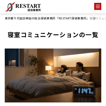
東京都千代田区神田の総合探偵事務所「RESTART探偵事務所」
寝室コミュ
寝室コミュニケーションの一覧