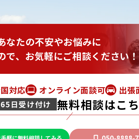
あなたの
不安やお悩みに
ので、
お気軽にご相談ください！
全国対応
オンライン面談可
出張
無料相談はこ
365日受け付け
050-8888-
Eで手軽に無料相談してみる