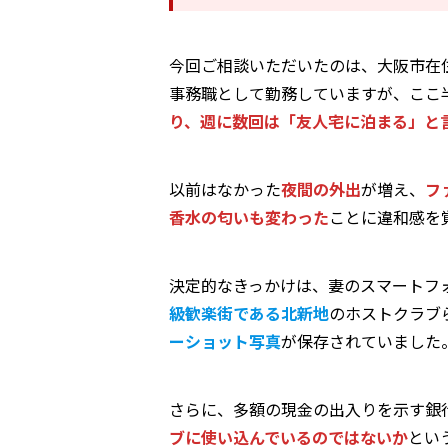
今回ご相談いただいたのは、大阪市在
事務職として勤務していますが、ここ
り、週に数回は「友人宅に泊まる」と
以前はなかった
夜間の外出
が増え、
フ
香水の匂いも変わった
ことに違和感を
決定的なきっかけは、妻のスマートフ
級歓楽街である北新地
のホストクラブ
ーショット写真
が保存されていました
さらに、多額の現金の出入りを示す銀
ブに使い込んでいるのではないか
とい