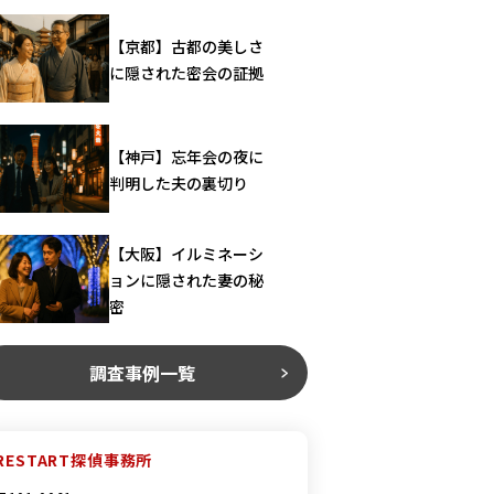
【京都】古都の美しさ
に隠された密会の証拠
【神戸】忘年会の夜に
判明した夫の裏切り
【大阪】イルミネーシ
ョンに隠された妻の秘
密
調査事例一覧
RESTART探偵事務所