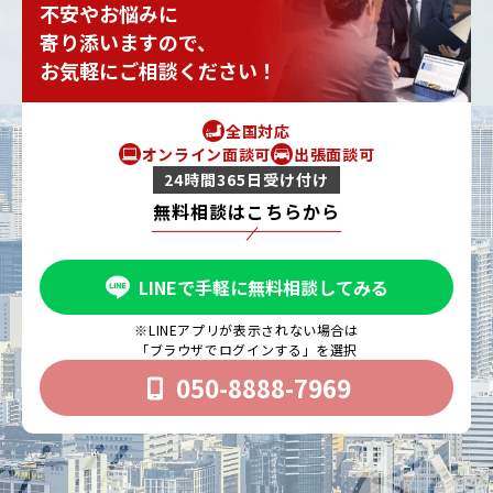
不安やお悩みに
寄り添いますので、
お気軽にご相談ください！
全国対応
オンライン面談可
出張面談可
24時間365日受け付け
無料相談はこちらから
LINEで手軽に無料相談してみる
※LINEアプリが表示されない場合は
「ブラウザでログインする」を選択
050-8888-7969