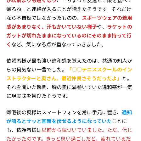
が以前よりも遅くなり
、「ちょっと友達とご飯を食べて
帰るね」と連絡が入ることが増えたそうです。それだけ
なら不自然ではなかったものの、
スポーツウェアの着用
感があまりなく、汗もかいていない様子
や、
ラケットの
ガットが切れたままになっているのにそのまま持って行
く
など、気になる点が重なっていきました。
依頼者様が最も強い違和感を覚えたのは、共通の知人か
らの何気ない一言でした。
「○○テニススクールのイン
ストラクターと奥さん、最近仲良さそうだったよ」
と。
それを聞いた瞬間、胸の奥に渦巻いていた違和感が一気
に現実味を帯びたそうです。
帰宅後の奥様はスマートフォンを常に手元に置き、
通知
が鳴るとサッと画面を伏せるようになっていた
ことに
も、依頼者様は
以前から気づいていました。ただ、信じ
たかったのです。きっと思い過ごしだと、疲れているだ