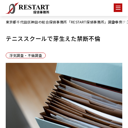
東京都千代田区神田の総合探偵事務所「RESTART探偵事務所」
調査事例
テ
テニススクールで芽生えた禁断不倫
浮気調査・不倫調査