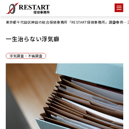
東京都千代田区神田の総合探偵事務所「RESTART探偵事務所」
調査事例
一
一生治らない浮気癖
浮気調査・不倫調査