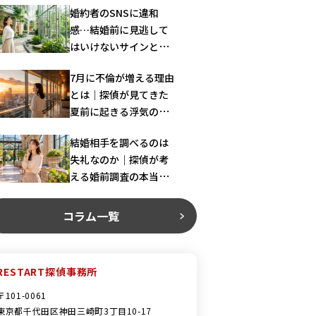
婚約者のSNSに違和
感…結婚前に見逃して
はいけないサインとは
｜探偵が解説
7月に不倫が増える理由
とは｜探偵が見てきた
夏前に起きる浮気の共
通パターン
結婚相手を調べるのは
失礼なのか｜探偵が考
える婚前調査の本当の
意味
コラム一覧
RESTART探偵事務所
〒101-0061
東京都千代田区神田三崎町3丁目10-17