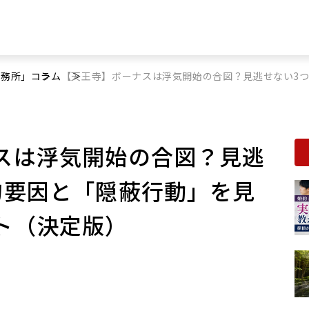
事務所」
コラム
【天王寺】ボーナスは浮気開始の合図？見逃せない3
スは浮気開始の合図？見逃
的要因と「隠蔽行動」を見
ト（決定版）