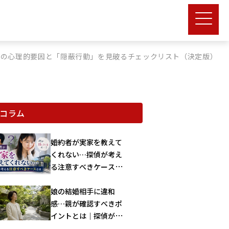
つの心理的要因と「隠蔽行動」を見破るチェックリスト（決定版）
コラム
婚約者が実家を教えて
くれない…探偵が考え
る注意すべきケースと
は
娘の結婚相手に違和
感…親が確認すべきポ
イントとは｜探偵が解
説