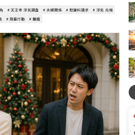
行為
# 天王寺 浮気調査
# 夫婦関係
# 慰謝料請求
# 浮気 兆候
拠
# 隠蔽行動
# 離婚