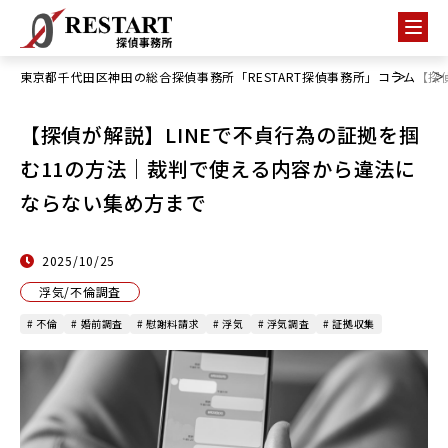
東京都千代田区神田の総合探偵事務所「RESTART探偵事務所」
コラム
【探
【探偵が解説】LINEで不貞行為の証拠を掴
む11の方法｜裁判で使える内容から違法に
ならない集め方まで
2025/10/25
浮気/不倫調査
# 不倫
# 婚前調査
# 慰謝料請求
# 浮気
# 浮気調査
# 証拠収集