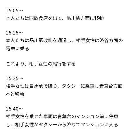
15:05〜
本人たちは同飲食店を出て、品川駅方面に移動
15:15〜
本人たちは品川駅改札を通過し、相手女性は渋谷方面の
電車に乗る
これより、相手女性の尾行をする
15:25〜
相手女性は目黒駅で降り、タクシーに乗車し青葉台方面
へと移動
15:40〜
相手女性を乗せた車両は青葉台のマンション前に停車
し、相手女性がタクシーから降りてマンションに入る