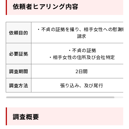
依頼者ヒアリング内容
・不貞の証拠を撮り、相手女性への慰謝料
依頼目的
請求
・不貞の証拠
必要証拠
・相手女性の住所及び会社特定
調査期間
2日間
調査方法
張り込み、及び尾行
調査概要