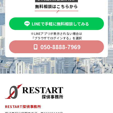
無料相談はこちらから
LINEで手軽に無料相談してみる
※LINEアプリが表示されない場合は
「ブラウザでログインする」を選択
050-8888-7969
RESTART探偵事務所