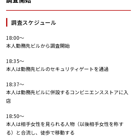
調査スケジュール
18:00～
本人勤務先ビルから調査開始
18:35～
本人は勤務先ビルのセキュリティゲートを通過
18:37〜
本人は勤務先ビルに併設するコンビニエンスストアに入
店
18:50〜
本人は相手女性を見られる人物（以後相手女性を称す
る）と合流し、徒歩で移動する