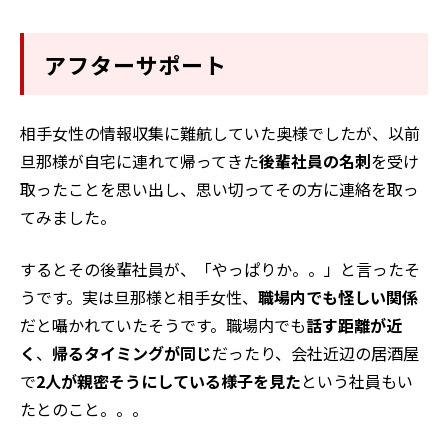
アフターサポート
相手女性の情報収集に難航していた奥様でしたが、以前
旦那様が自宅に連れて帰ってきた
後輩社員の名刺
を受け
取ったことを思い出し、思い切ってその方に連絡を取っ
てみました。
するとその後輩社員が、「やっぱりか。。」と言ったそ
うです。実は旦那様と相手女性、
職場内でも怪しい関係
だと囁かれていたそうです。職場内でも
話す距離が近
く
、
帰るタイミングが同じ
だったり、会社近辺の居酒屋
で
2人が親密そうにしている様子を見た
という社員もい
たとのこと。。。