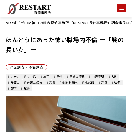
東京都千代田区神田の総合探偵事務所「RESTART探偵事務所」
調査事例
ほ
ほんとうにあった怖い職場内不倫 ー「髪の
長い女」ー
浮気調査・不倫調査
# ホテル
# ママ活
# 上司
# 不倫
# 不貞の証拠
# 内容証明
# 名刺
# 弁護士
# 弁護士紹介
# 恋愛
# 慰謝料請求
# 水族館
# 浮気
# 結婚
# 部下
# 離婚