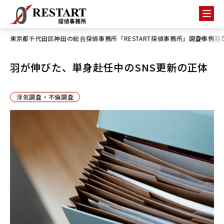
東京都千代田区神田の総合探偵事務所「RESTART探偵事務所」
調査事例
羽
羽が伸びた、単身赴任中のSNS更新の正体
浮気調査・不倫調査