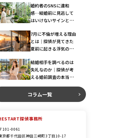
婚約者のSNSに違和
感…結婚前に見逃して
はいけないサインとは
｜探偵が解説
7月に不倫が増える理由
とは｜探偵が見てきた
夏前に起きる浮気の共
通パターン
結婚相手を調べるのは
失礼なのか｜探偵が考
える婚前調査の本当の
意味
コラム一覧
RESTART探偵事務所
〒101-0061
東京都千代田区神田三崎町3丁目10-17