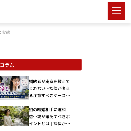
な実態
コラム
婚約者が実家を教えて
くれない…探偵が考え
る注意すべきケースと
は
娘の結婚相手に違和
感…親が確認すべきポ
イントとは｜探偵が解
説