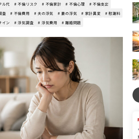
テル代
# 不倫リスク
# 不倫家計
# 不倫心理
# 不倫支出
調査
# 不倫費用
# 夫の浮気
# 妻の浮気
# 家計異変
# 慰謝料
サイン
# 浮気調査
# 浮気費用
# 離婚問題