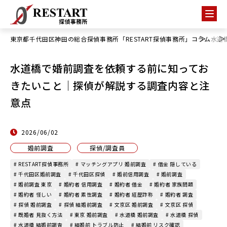
東京都千代田区神田の総合探偵事務所「RESTART探偵事務所」
コラム
水道
水道橋で婚前調査を依頼する前に知ってお
きたいこと｜探偵が解説する調査内容と注
意点
2026/06/02
婚前調査
探偵/調査員
# RESTART探偵事務所
# マッチングアプリ 婚前調査
# 借金 隠している
# 千代田区婚前調査
# 千代田区探偵
# 婚前信用調査
# 婚前調査
# 婚前調査 東京
# 婚約者 信用調査
# 婚約者 借金
# 婚約者 家族問題
# 婚約者 怪しい
# 婚約者 素性調査
# 婚約者 経歴詐称
# 婚約者 調査
# 探偵 婚前調査
# 探偵 結婚前調査
# 文京区 婚前調査
# 文京区 探偵
# 既婚者 見抜く方法
# 東京 婚前調査
# 水道橋 婚前調査
# 水道橋 探偵
# 水道橋 結婚前調査
# 結婚前 トラブル防止
# 結婚前 リスク確認